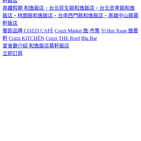
軒飯店
高鐵假期
和逸飯店‧台北民生館
和逸飯店‧台北忠孝館
和逸
飯店‧桃園館
和逸飯店‧台南西門館
和逸飯店‧高雄中山館
慕
軒飯店
餐飲品牌
COZZI CAFÉ
Cozzi Market 逸·市集
Yi Hui Xuan 逸薈
軒
Cozzi KITCHÉN
Cozzi THE Roof
Blu Bar
宴會廳介紹
和逸飯店
慕軒飯店
立即訂房