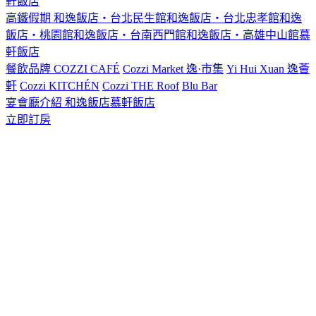
軒飯店
高鐵假期
和逸飯店‧台北民生館
和逸飯店‧台北忠孝館
和逸
飯店‧桃園館
和逸飯店‧台南西門館
和逸飯店‧高雄中山館
慕
軒飯店
餐飲品牌
COZZI CAFÉ
Cozzi Market 逸·市集
Yi Hui Xuan 逸薈
軒
Cozzi KITCHÉN
Cozzi THE Roof
Blu Bar
宴會廳介紹
和逸飯店
慕軒飯店
立即訂房