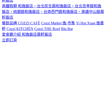
軒飯店
高鐵假期
和逸飯店‧台北民生館
和逸飯店‧台北忠孝館
和逸
飯店‧桃園館
和逸飯店‧台南西門館
和逸飯店‧高雄中山館
慕
軒飯店
餐飲品牌
COZZI CAFÉ
Cozzi Market 逸·市集
Yi Hui Xuan 逸薈
軒
Cozzi KITCHÉN
Cozzi THE Roof
Blu Bar
宴會廳介紹
和逸飯店
慕軒飯店
立即訂房