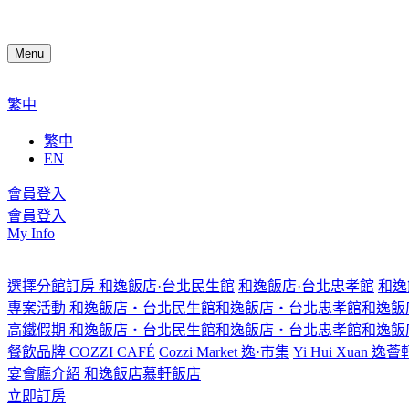
Menu
繁中
繁中
EN
會員登入
會員登入
My Info
選擇分館訂房
和逸飯店·台北民生館
和逸飯店·台北忠孝館
和逸
專案活動
和逸飯店‧台北民生館
和逸飯店‧台北忠孝館
和逸飯
高鐵假期
和逸飯店‧台北民生館
和逸飯店‧台北忠孝館
和逸飯
餐飲品牌
COZZI CAFÉ
Cozzi Market 逸·市集
Yi Hui Xuan 逸薈
宴會廳介紹
和逸飯店
慕軒飯店
立即訂房