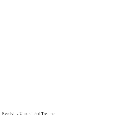
Receiving Unparalleled Treatment.