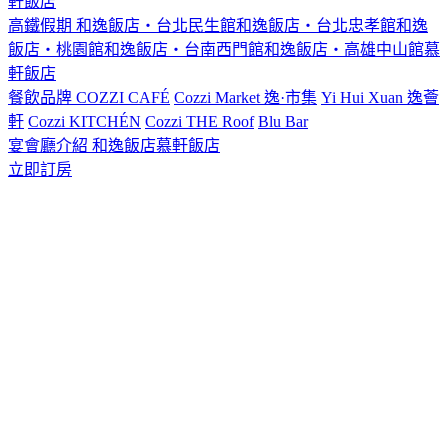
軒飯店
高鐵假期
和逸飯店‧台北民生館
和逸飯店‧台北忠孝館
和逸
飯店‧桃園館
和逸飯店‧台南西門館
和逸飯店‧高雄中山館
慕
軒飯店
餐飲品牌
COZZI CAFÉ
Cozzi Market 逸·市集
Yi Hui Xuan 逸薈
軒
Cozzi KITCHÉN
Cozzi THE Roof
Blu Bar
宴會廳介紹
和逸飯店
慕軒飯店
立即訂房